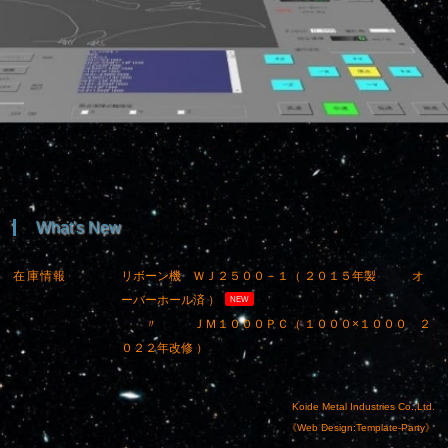
What's New
在庫情報
リボーン機 ＷＪ２５００－１（ ２０１５年製 オ
ーバーホール済 ）
NEW
〃 ＪＭ１０００ＰＣ（ １０００×１０００ ２
０２２年改修 ）
〃 ＪＭ５００ＰＣ （ １０００×５００ ２
０１９年改修 ）
Koide Metal Industries Co.,Ltd.
受 賞
日本ウォータージェット学会より学会賞を頂きました。
《Web Design:Template-Party》
>> 詳しくは ここをクリック